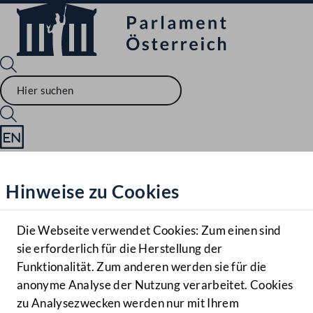
Sprache English
Mediathek
Hinweise zu Cookies
Hilfe
Benutzer
Die Webseite verwendet Cookies: Zum einen sind
Zielgruppe
sie erforderlich für die Herstellung der
Navigationsmenü öffnen
MENÜ
Funktionalität. Zum anderen werden sie für die
anonyme Analyse der Nutzung verarbeitet. Cookies
zu Analysezwecken werden nur mit Ihrem
Sprache En
Mediathek