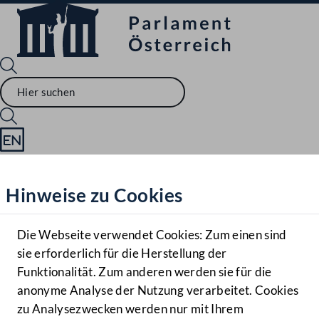
Sprache English
Mediathek
Hinweise zu Cookies
Hilfe
Benutzer
Die Webseite verwendet Cookies: Zum einen sind
Zielgruppe
sie erforderlich für die Herstellung der
Navigationsmenü öffnen
MENÜ
Funktionalität. Zum anderen werden sie für die
anonyme Analyse der Nutzung verarbeitet. Cookies
zu Analysezwecken werden nur mit Ihrem
Sprache En
Mediathek