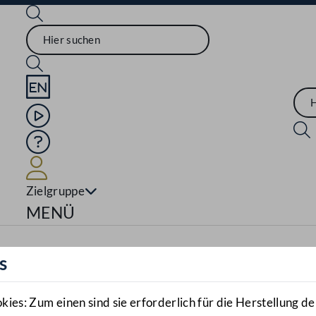
Sprache English
Mediathek
Hilfe
Benutzer
Zielgruppe
Navigationsmenü öffnen
MENÜ
s
es: Zum einen sind sie erforderlich für die Herstellung de