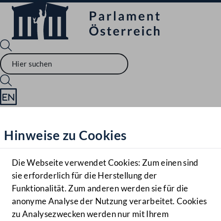
Sprache English
Mediathek
Hinweise zu Cookies
Hilfe
Benutzer
Die Webseite verwendet Cookies: Zum einen sind
Zielgruppe
sie erforderlich für die Herstellung der
Navigationsmenü öffnen
MENÜ
Funktionalität. Zum anderen werden sie für die
anonyme Analyse der Nutzung verarbeitet. Cookies
zu Analysezwecken werden nur mit Ihrem
Sprache En
Mediathek