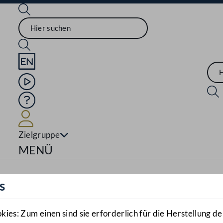
Sprache English
Mediathek
Hilfe
Benutzer
Zielgruppe
Navigationsmenü öffnen
MENÜ
s
es: Zum einen sind sie erforderlich für die Herstellung de