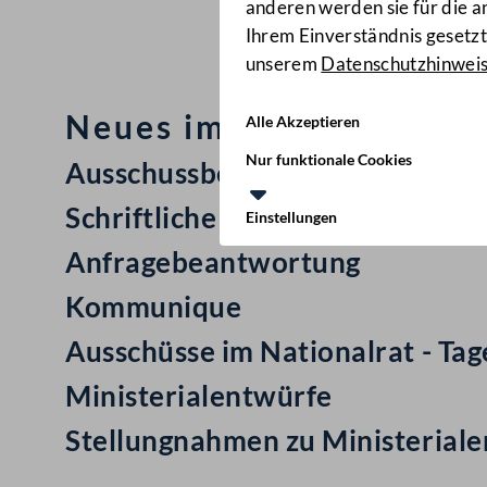
anderen werden sie für die 
Ihrem Einverständnis gesetzt.
unserem
Datenschutzhinwei
Neues im Nationalrat: M
Alle Akzeptieren
Nur funktionale Cookies
Ausschussbericht
Schriftliche Anfrage
Einstellungen
Anfragebeantwortung
Kommunique
Ausschüsse im Nationalrat - Ta
Ministerialentwürfe
Stellungnahmen zu Ministerial