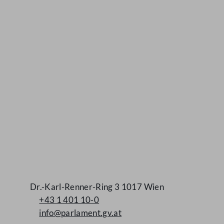
Kontakt
Dr.-Karl-Renner-Ring 3 1017 Wien
+43 1 401 10-0
info@parlament.gv.at