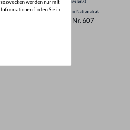
Neu eingelangt
lysezwecken werden nur mit
 Informationen finden Sie in
Neues im Nationalrat
Mail Nr. 607