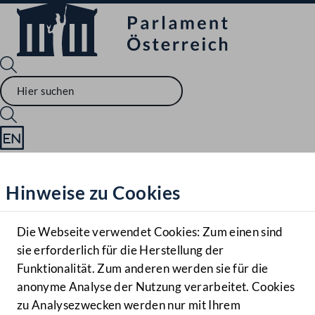
Sprache English
Mediathek
Hinweise zu Cookies
Hilfe
Benutzer
Die Webseite verwendet Cookies: Zum einen sind
Zielgruppe
sie erforderlich für die Herstellung der
Navigationsmenü öffnen
MENÜ
Funktionalität. Zum anderen werden sie für die
anonyme Analyse der Nutzung verarbeitet. Cookies
zu Analysezwecken werden nur mit Ihrem
Sprache En
Mediathek