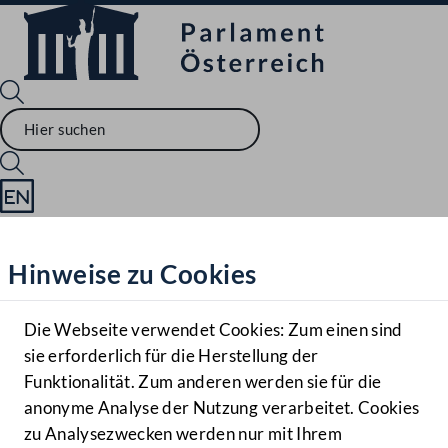
Sprache English
Mediathek
Hinweise zu Cookies
Hilfe
Benutzer
Die Webseite verwendet Cookies: Zum einen sind
Zielgruppe
sie erforderlich für die Herstellung der
Navigationsmenü öffnen
MENÜ
Funktionalität. Zum anderen werden sie für die
anonyme Analyse der Nutzung verarbeitet. Cookies
zu Analysezwecken werden nur mit Ihrem
Sprache En
Mediathek