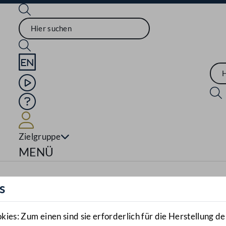
Sprache English
Mediathek
Hilfe
Benutzer
Zielgruppe
Navigationsmenü öffnen
MENÜ
s
es: Zum einen sind sie erforderlich für die Herstellung de