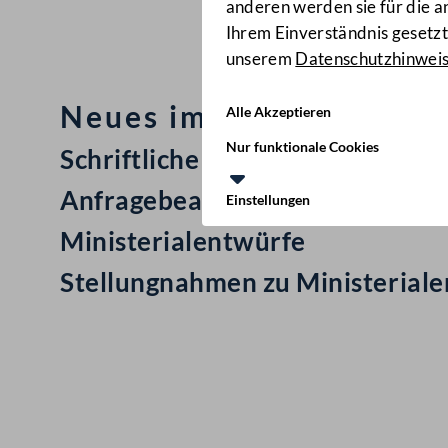
anderen werden sie für die 
Ihrem Einverständnis gesetzt.
unserem
Datenschutzhinwei
Neues im Nationalrat: M
Alle Akzeptieren
Nur funktionale Cookies
Schriftliche Anfrage
Anfragebeantwortung
Einstellungen
Ministerialentwürfe
Stellungnahmen zu Ministerial
Kontakt