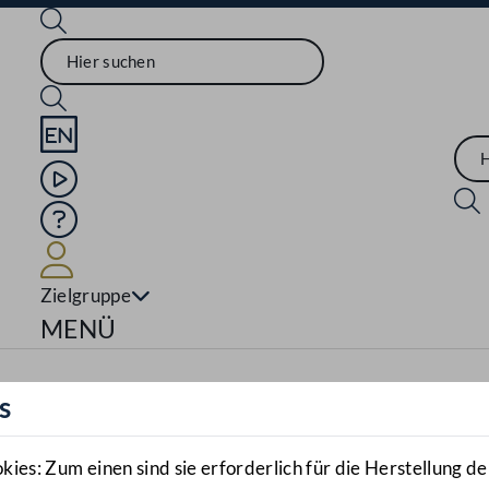
Sprache English
Mediathek
Hilfe
Benutzer
Zielgruppe
Navigationsmenü öffnen
MENÜ
s
es: Zum einen sind sie erforderlich für die Herstellung de