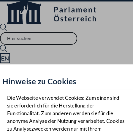
Sprache English
Mediathek
Hinweise zu Cookies
Hilfe
Benutzer
Die Webseite verwendet Cookies: Zum einen sind
Zielgruppe
sie erforderlich für die Herstellung der
Navigationsmenü öffnen
MENÜ
Funktionalität. Zum anderen werden sie für die
anonyme Analyse der Nutzung verarbeitet. Cookies
zu Analysezwecken werden nur mit Ihrem
Sprache En
Mediathek