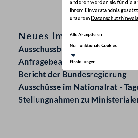
anderen werden sie für die 
Ihrem Einverständnis gesetzt.
unserem
Datenschutzhinwei
Neues im Nationalrat: M
Alle Akzeptieren
Nur funktionale Cookies
Ausschussbericht
Anfragebeantwortung
Einstellungen
Bericht der Bundesregierung
Ausschüsse im Nationalrat - Ta
Stellungnahmen zu Ministerial
Kontakt