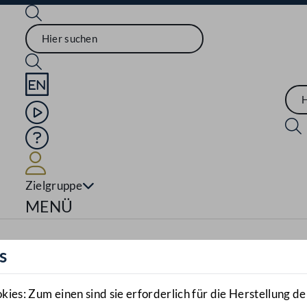
Sprache English
Mediathek
Hilfe
Benutzer
Zielgruppe
Navigationsmenü öffnen
MENÜ
s
es: Zum einen sind sie erforderlich für die Herstellung de