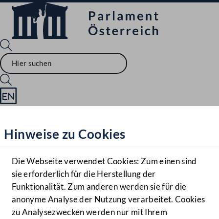
Sprache English
Mediathek
Hinweise zu Cookies
Hilfe
Benutzer
Die Webseite verwendet Cookies: Zum einen sind
Zielgruppe
sie erforderlich für die Herstellung der
Navigationsmenü öffnen
MENÜ
Funktionalität. Zum anderen werden sie für die
anonyme Analyse der Nutzung verarbeitet. Cookies
zu Analysezwecken werden nur mit Ihrem
Sprache En
Mediathek