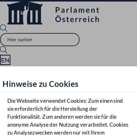
Sprache English
Mediathek
Hinweise zu Cookies
Hilfe
Benutzer
Die Webseite verwendet Cookies: Zum einen sind
Zielgruppe
sie erforderlich für die Herstellung der
Navigationsmenü öffnen
MENÜ
Funktionalität. Zum anderen werden sie für die
anonyme Analyse der Nutzung verarbeitet. Cookies
zu Analysezwecken werden nur mit Ihrem
Sprache En
Mediathek