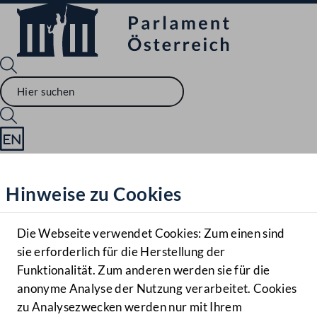
Sprache English
Mediathek
Hinweise zu Cookies
Hilfe
Benutzer
Die Webseite verwendet Cookies: Zum einen sind
Zielgruppe
sie erforderlich für die Herstellung der
Navigationsmenü öffnen
MENÜ
Funktionalität. Zum anderen werden sie für die
anonyme Analyse der Nutzung verarbeitet. Cookies
zu Analysezwecken werden nur mit Ihrem
Sprache En
Mediathek