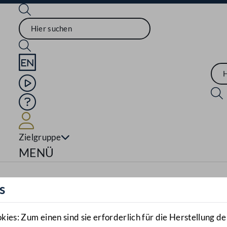
Sprache English
Mediathek
Hilfe
Benutzer
Zielgruppe
Navigationsmenü öffnen
MENÜ
s
es: Zum einen sind sie erforderlich für die Herstellung de