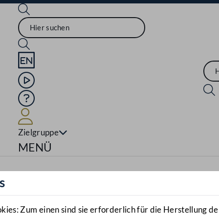
Sprache English
Mediathek
Hilfe
Benutzer
Zielgruppe
Navigationsmenü öffnen
MENÜ
s
es: Zum einen sind sie erforderlich für die Herstellung de