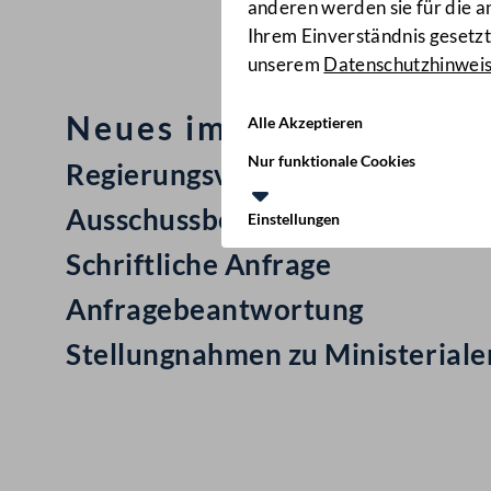
anderen werden sie für die 
Ihrem Einverständnis gesetzt.
unserem
Datenschutzhinwei
Neues im Nationalrat: M
Alle Akzeptieren
Nur funktionale Cookies
Regierungsvorlage: Staatsvertr
Ausschussbericht
Einstellungen
Schriftliche Anfrage
Anfragebeantwortung
Stellungnahmen zu Ministerial
Kontakt