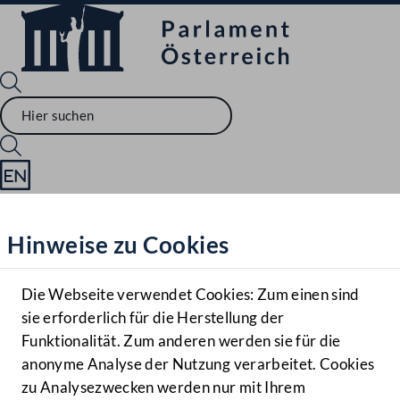
Sprache English
Mediathek
Hinweise zu Cookies
Hilfe
Benutzer
Die Webseite verwendet Cookies: Zum einen sind
Zielgruppe
sie erforderlich für die Herstellung der
Navigationsmenü öffnen
MENÜ
Funktionalität. Zum anderen werden sie für die
anonyme Analyse der Nutzung verarbeitet. Cookies
zu Analysezwecken werden nur mit Ihrem
Sprache En
Mediathek