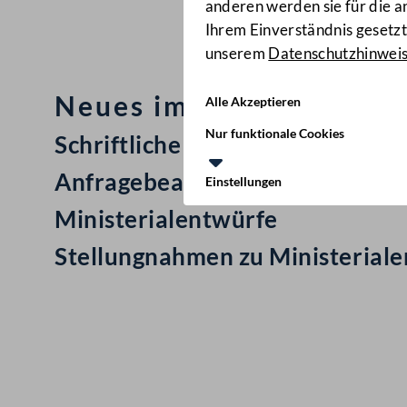
anderen werden sie für die 
Ihrem Einverständnis gesetzt.
unserem
Datenschutzhinwei
Neues im Nationalrat: M
Alle Akzeptieren
Nur funktionale Cookies
Schriftliche Anfrage
Anfragebeantwortung
Einstellungen
Ministerialentwürfe
Stellungnahmen zu Ministerial
Kontakt