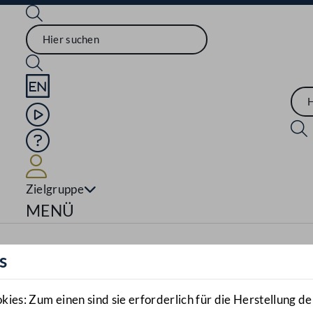
Sprache English
Mediathek
Hilfe
Benutzer
Zielgruppe
Navigationsmenü öffnen
MENÜ
s
es: Zum einen sind sie erforderlich für die Herstellung de