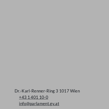
Kontakt
Dr.-Karl-Renner-Ring 3 1017 Wien
+43 1 401 10-0
info@parlament.gv.at