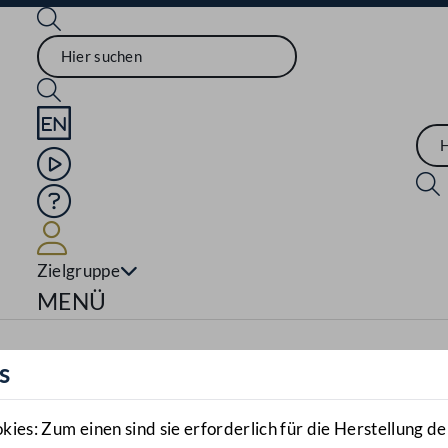
Sprache English
Mediathek
Hilfe
Benutzer
Zielgruppe
Navigationsmenü öffnen
MENÜ
s
es: Zum einen sind sie erforderlich für die Herstellung de