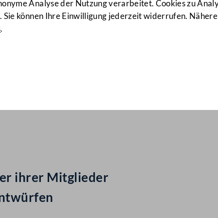
anonyme Analyse der Nutzung verarbeitet. Cookies zu Ana
 Sie können Ihre Einwilligung jederzeit widerrufen. Nähere
s
.
ail Nr: 911
assungs)gesetz
r ihrer Mitglieder
entwürfen