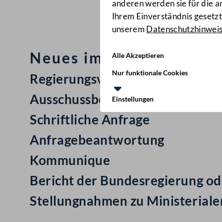
anderen werden sie für die 
Ihrem Einverständnis gesetzt.
unserem
Datenschutzhinwei
Neues im Nationalrat: M
Alle Akzeptieren
Nur funktionale Cookies
Regierungsvorlage: Bundes(verf
Ausschussbericht
Einstellungen
Schriftliche Anfrage
Anfragebeantwortung
Kommunique
Bericht der Bundesregierung ode
Stellungnahmen zu Ministerial