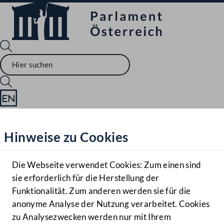
Sprache English
Mediathek
Hinweise zu Cookies
Hilfe
Benutzer
Die Webseite verwendet Cookies: Zum einen sind
Zielgruppe
sie erforderlich für die Herstellung der
Navigationsmenü öffnen
MENÜ
Funktionalität. Zum anderen werden sie für die
anonyme Analyse der Nutzung verarbeitet. Cookies
zu Analysezwecken werden nur mit Ihrem
Sprache En
Mediathek