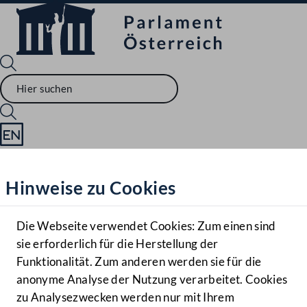
Sprache English
Mediathek
Hinweise zu Cookies
Hilfe
Benutzer
Die Webseite verwendet Cookies: Zum einen sind
Zielgruppe
sie erforderlich für die Herstellung der
Navigationsmenü öffnen
MENÜ
Funktionalität. Zum anderen werden sie für die
anonyme Analyse der Nutzung verarbeitet. Cookies
zu Analysezwecken werden nur mit Ihrem
Sprache En
Mediathek