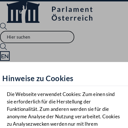
Sprache English
Mediathek
Hinweise zu Cookies
Hilfe
Benutzer
Die Webseite verwendet Cookies: Zum einen sind
Zielgruppe
sie erforderlich für die Herstellung der
Navigationsmenü öffnen
MENÜ
Funktionalität. Zum anderen werden sie für die
anonyme Analyse der Nutzung verarbeitet. Cookies
zu Analysezwecken werden nur mit Ihrem
Sprache En
Mediathek