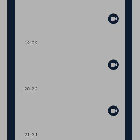
TOP 3-4,6 Budget 2022: Kunst und
Kultur
Abspiel
19:09
TOP 3-4,7 Budget 2022: Äußeres
Abspiel
20:22
TOP 3-4,8 Budget 2022: Justiz
Abspiel
21:31