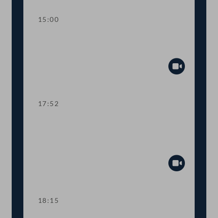
15:00
Dringlicher Antrag zur Corona-Politik
der Regierung
Abspiel
17:52
TOP 3-4,5 Budget 2022: Oberste
Organe, Bundeskanzleramt,
Öffentlicher Dienst, Sport
Abspiel
18:15