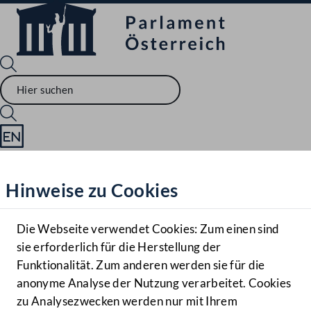
Sprache English
Mediathek
Hinweise zu Cookies
Hilfe
Benutzer
Die Webseite verwendet Cookies: Zum einen sind
Zielgruppe
sie erforderlich für die Herstellung der
Navigationsmenü öffnen
MENÜ
Funktionalität. Zum anderen werden sie für die
anonyme Analyse der Nutzung verarbeitet. Cookies
zu Analysezwecken werden nur mit Ihrem
Sprache En
Mediathek