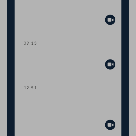
Präsidium
Abspiel
09:13
TOP 1-2 Budgetbegleitgesetz 2022
Abspiel
12:51
TOP 3-4,5 Budget 2022: Oberste
Organe, Bundeskanzleramt,
Öffentlicher Dienst, Sport
Abspiel