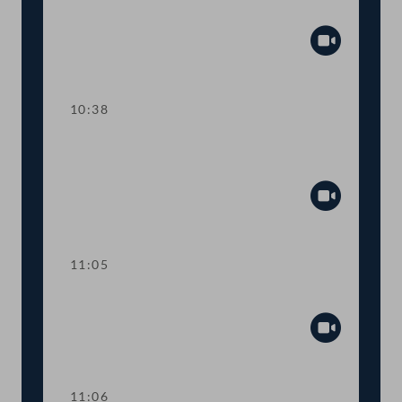
Präsidium
Abspiel
10:38
TOP 1 Volksbegehren gegen eine
Impfpflicht
Abspiel
11:05
Ordnungsruf
Abspiel
11:06