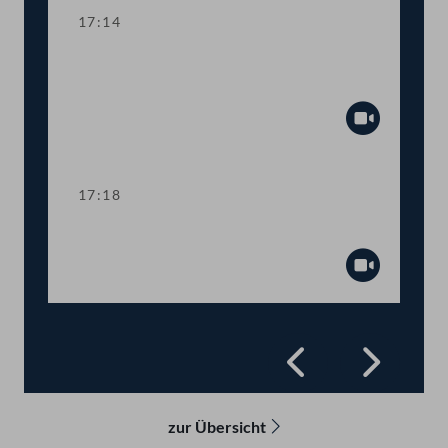
17:14
Abstimmung über
Fristsetzungsanträge
Abspiel
17:18
Präsidium
Abspiel
Zurück
Vorwä
zur Übersicht