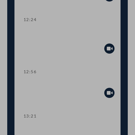
Abspiel
12:24
TOP 4-5 Volksgruppenberichte 2021
und 2022
Abspiel
12:56
TOP 6-7 Neue Förderung für Podcasts
Abspiel
13:21
TOP 8 Finanzierung für die Statistik