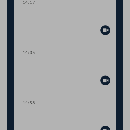
14:17
TOP 11 Mehr Steuer-Transparenz für
große Unternehmen
Abspiel
14:35
TOP 12 Höherer Beitrag zu
Verteidigungskosten
Abspiel
14:58
TOP 13 Berufsrecht für Notar:innen
und Rechtsanwält:innen