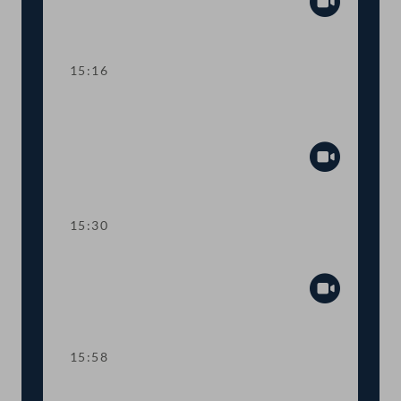
Abspiel
15:16
TOP 14 Änderung des
Genossenschaftsrechts
Abspiel
15:30
TOP 15 Balkon-Kraftwerke
Abspiel
15:58
TOP 16 Bericht zu 18 Petitionen und 2