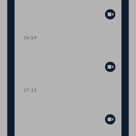
Bürgerinitiativen
Abspiel
16:54
TOP 17 Grundversorgung von
Schutzsuchenden
Abspiel
17:13
TOP 18 Datenschutz im Bereich der
Gesetzgebung
Abspiel