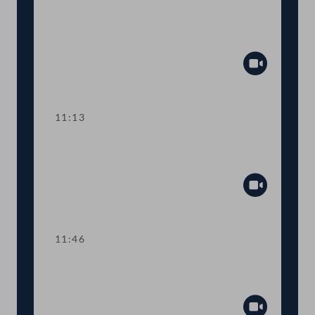
TOP 1 Volksbegehren gegen eine
Impfpflicht
Abspiel
11:13
TOP 2 Volksbegehren zur Rückzahlung
von Corona-Strafen
Abspiel
11:46
TOP 3 Volksbegehren für besser
bezahlte Pflegekräfte