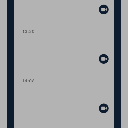
Austria
Abspiel
13:30
TOP 9 Neue Möglichkeiten bei
Verbandsklagen
Abspiel
14:06
TOP 10 Beschränkungen bei Urkunden
im Grundbuch
Abspiel