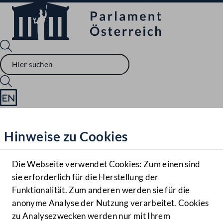
Sprache English
Mediathek
Hinweise zu Cookies
Hilfe
Benutzer
Die Webseite verwendet Cookies: Zum einen sind
Zielgruppe
sie erforderlich für die Herstellung der
Navigationsmenü öffnen
MENÜ
Funktionalität. Zum anderen werden sie für die
anonyme Analyse der Nutzung verarbeitet. Cookies
zu Analysezwecken werden nur mit Ihrem
Sprache En
Mediathek