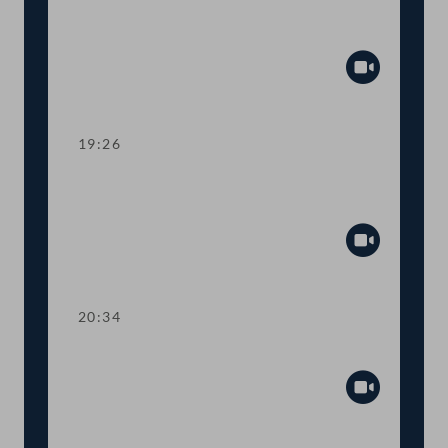
Organe, Bundeskanzleramt,
Öffentlicher Dienst, Sport
Abspiel
19:26
TOP 10-11,13 Budget 2021: Kunst und
Kultur
Abspiel
20:34
TOP 10-11,14 Budget 2021: Äußeres
Abspiel