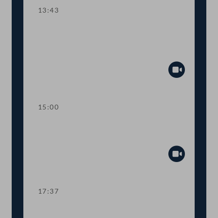
13:43
TOP 10-12 Budget 2021: Oberste
Organe, Bundeskanzleramt,
Öffentlicher Dienst, Sport
Abspiel
15:00
Dringlicher Antrag zur
Hacklerregelung
Abspiel
17:37
TOP 10-12 Budget 2021: Oberste