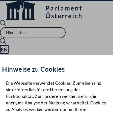
Sprache English
Mediathek
Hinweise zu Cookies
Hilfe
Benutzer
Die Webseite verwendet Cookies: Zum einen sind
Zielgruppe
sie erforderlich für die Herstellung der
Navigationsmenü öffnen
MENÜ
Funktionalität. Zum anderen werden sie für die
anonyme Analyse der Nutzung verarbeitet. Cookies
zu Analysezwecken werden nur mit Ihrem
Sprache En
Mediathek