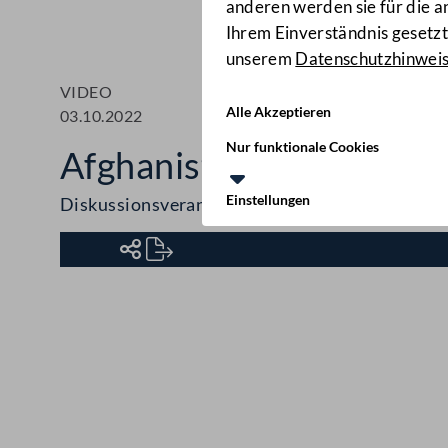
anderen werden sie für die 
Ihrem Einverständnis gesetzt.
unserem
Datenschutzhinwei
VIDEO
Alle Akzeptieren
03.10.2022
Nur funktionale Cookies
Afghanistans starke Fr
Einstellungen
Diskussionsveranstaltung
Kontakt