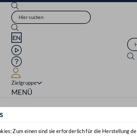
Sprache English
Mediathek
Hilfe
Benutzer
Zielgruppe
Navigationsmenü öffnen
MENÜ
s
es: Zum einen sind sie erforderlich für die Herstellung de