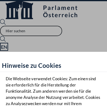
Sprache English
Mediathek
Hinweise zu Cookies
Hilfe
Benutzer
Die Webseite verwendet Cookies: Zum einen sind
Zielgruppe
sie erforderlich für die Herstellung der
Navigationsmenü öffnen
MENÜ
Funktionalität. Zum anderen werden sie für die
anonyme Analyse der Nutzung verarbeitet. Cookies
zu Analysezwecken werden nur mit Ihrem
Sprache En
Mediathek