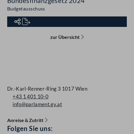
Bundesfinanzgesetz 2024
Budgetausschuss
zur Übersicht
Kontakt
Dr.-Karl-Renner-Ring 3 1017 Wien
+43 1 401 10-0
info@parlament.gv.at
Anreise & Zutritt
Accessibility Menu anzeigen
Folgen Sie uns: