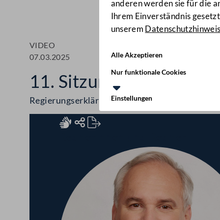
anderen werden sie für die 
Ihrem Einverständnis gesetzt.
unserem
Datenschutzhinwei
VIDEO
Alle Akzeptieren
07.03.2025
Nur funktionale Cookies
11. Sitzung des Nationa
Einstellungen
Regierungserklärung, Bundesministeriengesetz
Rednerinnen und Redner