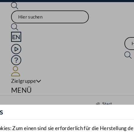
Sprache English
Mediathek
Hilfe
Benutzer
Zielgruppe
Navigationsmenü öffnen
MENÜ
Start
s
Aktuelles
Mediathek
es: Zum einen sind sie erforderlich für die Herstellung de