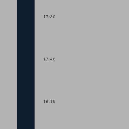
17:30
TOP 3 Leitung des Nationalfonds für O
17:48
TOP 4 Familienbeihilfe und Kinderbetr
18:18
TOP 5-7 Gesetzliches Budgetprovisor