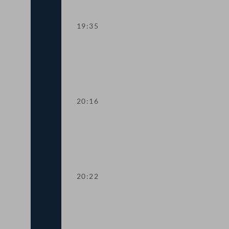
19:35
TOP 8 Aussetzung der Erhöhungen für 
20:16
Abstimmung über TOP 5-7
20:22
Präsidium