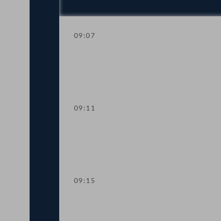
09:07
Mandatsverzicht und Angelobung
09:11
Präsidium
09:15
Sitzungsunterbrechung