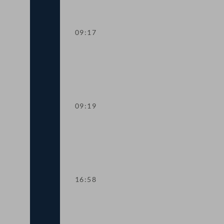
09:17
Präsidium
09:19
TOP 1 Erklärungen anlässlich des Amts
16:58
TOP 2 Novelle zum Bundesministerien