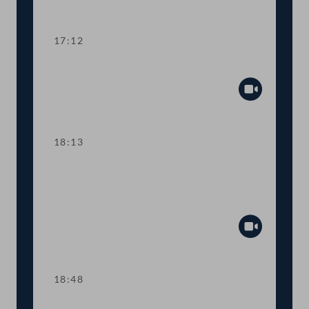
Abspiel
17:12
Fortsetzung der Tagesordnung TOP 2-4
Abspiel
18:13
TOP 5 Anstellung von US-
Wissenschafter:innen und digitaler
Student:innen-Ausweis
Abspiel
18:48
Präsidium