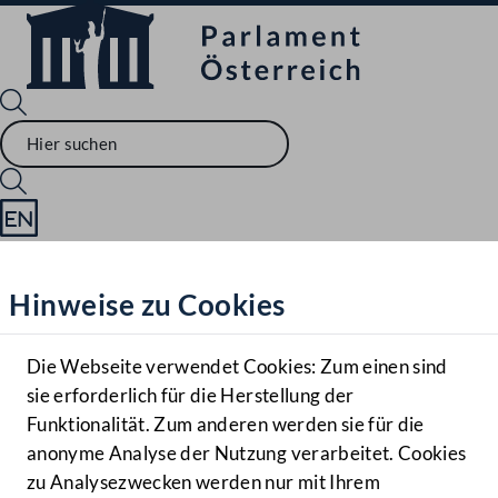
Sprache English
Mediathek
Hinweise zu Cookies
Hilfe
Benutzer
Die Webseite verwendet Cookies: Zum einen sind
Zielgruppe
sie erforderlich für die Herstellung der
Navigationsmenü öffnen
MENÜ
Funktionalität. Zum anderen werden sie für die
anonyme Analyse der Nutzung verarbeitet. Cookies
zu Analysezwecken werden nur mit Ihrem
Sprache En
Mediathek