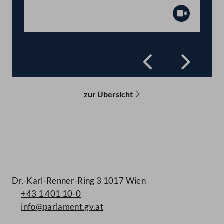
Abspiel
Zurück
Vorwä
zur Übersicht
Kontakt
Dr.-Karl-Renner-Ring 3 1017 Wien
+43 1 401 10-0
info@parlament.gv.at