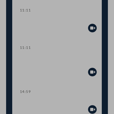
11:11
Präsidium
Abspiel
11:11
TOP 2-4 Debatte zum
Budgetbegleitgesetz 2025
Abspiel
14:59
Dringliche Anfrage