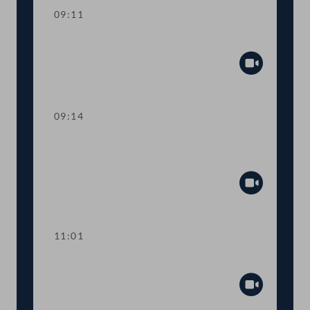
09:11
Präsidium
Abspiel
09:14
TOP 1 Erklärung der Regierungsspitze
zum Amoklauf in Graz
Abspiel
11:01
Sitzungsunterbrechung
Abspiel