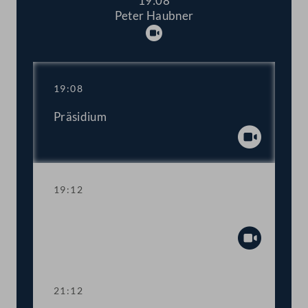
19:08
Peter Haubner
Abspielen
19:08
Präsidium
Abspiel
19:12
TOP 1-3 Budget der Obersten Organe
Abspiel
21:12