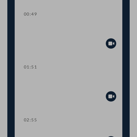
00:49
TOP 1-3 Budget für Inneres und
Fremdenwesen
Abspiel
01:51
TOP 1-3 Budget für die Bereiche
Wirtschaft, Energie, Tourismus
Abspiel
02:55
Präsidium