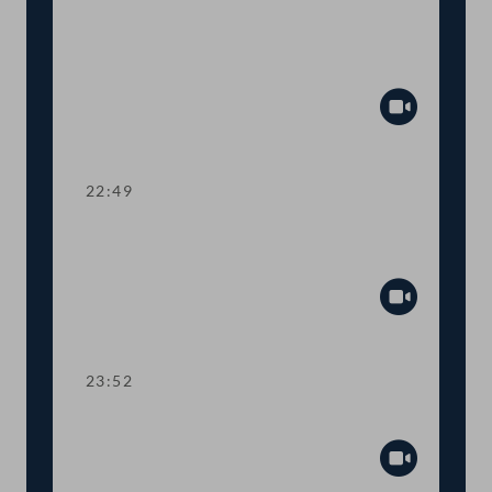
TOP 1-3 Budget für die Bereiche
Wohnen, Medien, Telekommunikation
und Sport
Abspiel
22:49
TOP 1-3 Budget des
Außenministeriums
Abspiel
23:52
TOP 1-3 Budget des Justizressorts
Abspiel