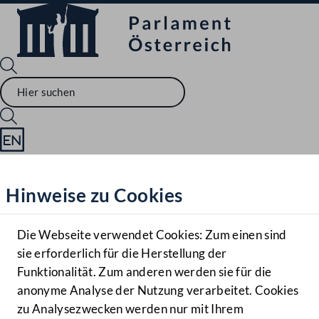
Sprache English
Mediathek
Hinweise zu Cookies
Hilfe
Benutzer
Die Webseite verwendet Cookies: Zum einen sind
Zielgruppe
sie erforderlich für die Herstellung der
Navigationsmenü öffnen
MENÜ
Funktionalität. Zum anderen werden sie für die
anonyme Analyse der Nutzung verarbeitet. Cookies
zu Analysezwecken werden nur mit Ihrem
Sprache En
Mediathek