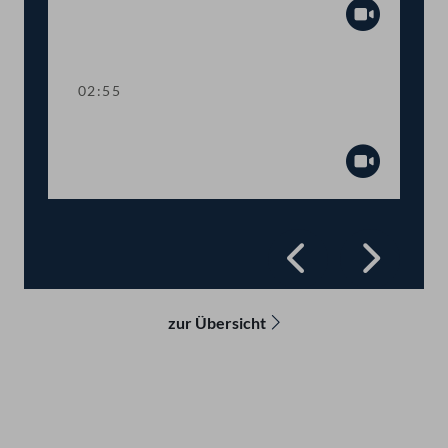
Abspiel
02:55
Sitzungsunterbrechung
Abspiel
Zurück
Vorwä
zur Übersicht
Kontakt