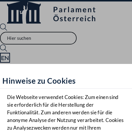
Sprache English
Mediathek
Hinweise zu Cookies
Hilfe
Benutzer
Die Webseite verwendet Cookies: Zum einen sind
Zielgruppe
sie erforderlich für die Herstellung der
Navigationsmenü öffnen
MENÜ
Funktionalität. Zum anderen werden sie für die
anonyme Analyse der Nutzung verarbeitet. Cookies
zu Analysezwecken werden nur mit Ihrem
Sprache En
Mediathek