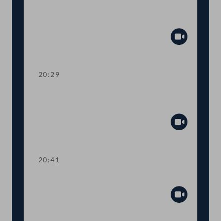
TOP 20-22 Gesundheitsreformfonds,
Arbeitslose, Tourismusbeschäftigte
Abspiel
20:29
TOP 23 Kündigungsfristen für
Arbeiterinnen und Arbeiter
Abspiel
20:41
TOP 24-25 Neues Stromgesetz
Abspiel