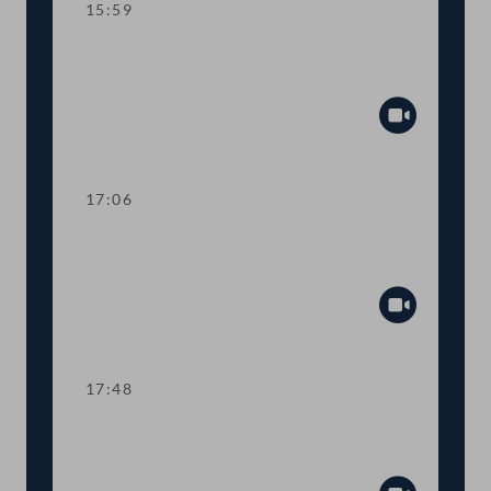
15:59
TOP 12 Verzögerungen bei
elektronischem Eltern-Kind-Pass
Abspiel
17:06
TOP 13-15 Medikamente-
Preisregulierung
Abspiel
17:48
TOP 16 Grenzüberschreitende
Zusammenarbeit im Rettungswesen