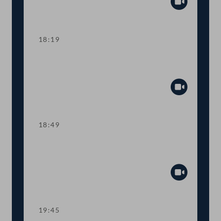
Abspiel
18:19
TOP 17-18 Pensionsnachkauf und
Pflegegeld für Holocaust-Überlebende
Abspiel
18:49
TOP 19 Änderungen im
Sozialversicherungsrecht
Abspiel
19:45