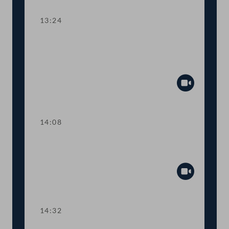
13:24
TOP 7 Verurteilung von
Menschenrechtsverletzungen im
Ukraine-Krieg
Abspiel
14:08
TOP 8 Wertsicherungsklauseln in
Mietverträgen
Abspiel
14:32