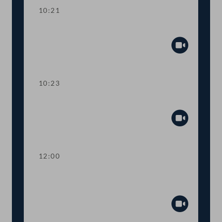
10:21
Präsidium
Abspiel
10:23
TOP 1-3 Kopftuchverbot an Schulen
Abspiel
12:00
TOP 4-6 Änderung des
Bauproduktenotifizierungsgesetzes
Abspiel