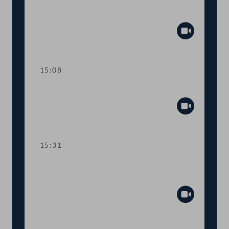
TOP 9 Maßnahmen gegen "Parkplatz-
Abzocke"
Abspiel
15:08
TOP 10 Neues Vergabegesetz
Abspiel
15:31
TOP 11 Befangenheit von Richterinnen
und Richtern
Abspiel