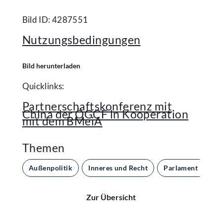
Bild ID: 4287551
Nutzungsbedingungen
Bild herunterladen
Quicklinks:
Partnerschaftskonferenz mit
China der ÖGCF in Kooperation
mit dem BMeiA
Themen
Außenpolitik
Inneres und Recht
Parlament und D
Zur Übersicht