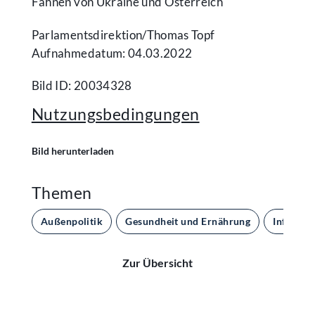
Fahnen von Ukraine und Österreich
Parlamentsdirektion/​Thomas Topf
Aufnahmedatum: 04.03.2022
Bild ID: 20034328
Nutzungsbedingungen
Bild herunterladen
Themen
Außenpolitik
Gesundheit und Ernährung
Informat
Zur Übersicht
Kontakt