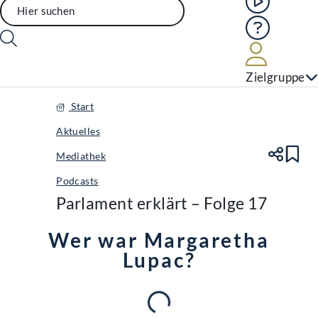
Hilfe
Benutze
Zielgruppe
Start
Aktuelles
Mediathek
Te
Le
Podcasts
Parlament erklärt – Folge 17
Wer war Margaretha
Lupac?