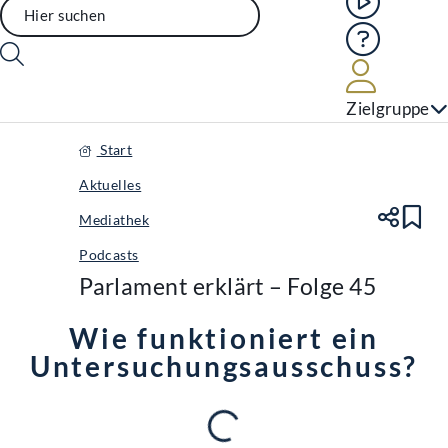
Hilfe
Benutze
Zielgruppe
Start
Aktuelles
Mediathek
Te
Le
Podcasts
Parlament erklärt – Folge 45
Wie funktioniert ein
Untersuchungsausschuss?