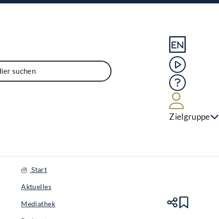
Sprache En
Mediathek
Hilfe
Benutze
Zielgruppe
Start
Aktuelles
Mediathek
Teile
Lesez