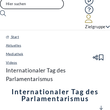
Hilfe
Benutze
Zielgruppe
Start
Aktuelles
Mediathek
Te
Le
Videos
Internationaler Tag des
Parlamentarismus
Internationaler Tag des
Parlamentarismus