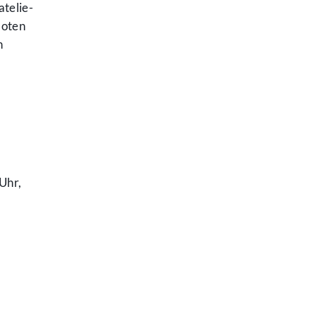
atelie-
boten
n
Uhr,