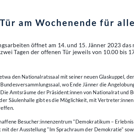
 Tür am Wochenende für all
ngsarbeiten öffnet am 14. und 15. Jänner 2023 das
wei Tagen der offenen Tür jeweils von 10.00 bis 1
etwa den Nationalratssaal mit seiner neuen Glaskuppel, de
n Bundesversammlungssaal, wo Ende Jänner die Angelobun
 Die Amtsräume der Präsident:innen von Nationalrat und 
er Säulenhalle gibt es die Möglichkeit, mit Vertreter:innen 
effen.
schaffene Besucher:innenzentrum "Demokratikum – Erlebnis
k mit der Ausstellung "Im Sprachraum der Demokratie" sow