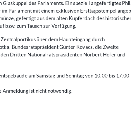
 Glaskuppel des Parlaments. Ein speziell angefertigtes Phil
ür im Parlament mit einem exklusiven Ersttagsstempel ange
ünze, gefertigt aus dem alten Kupferdach des historische
f bzw. zum Tausch zur Verfügung.
im Zentralportikus über dem Haupteingang durch
otka, Bundesratspräsident Günter Kovacs, die Zweite
, den Dritten Nationalratspräsidenten Norbert Hofer und
mentsgebäude am Samstag und Sonntag von 10.00 bis 17.00 
e Anmeldung ist nicht notwendig.