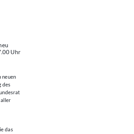
e
 neu
7.00 Uhr
n neuen
g des
Bundesrat
aller
ie das