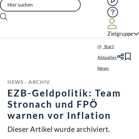
Hilfe
Benutze
Zielgruppe
Start
Aktuelles
Te
Le
News
NEWS - ARCHIV
EZB-Geldpolitik: Team
Stronach und FPÖ
warnen vor Inflation
Dieser Artikel wurde archiviert.