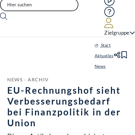
Hilfe
Benutze
Zielgruppe
Start
Aktuelles
Te
Le
News
NEWS - ARCHIV
EU-Rechnungshof sieht
Verbesserungsbedarf
bei Finanzpolitik in der
Union