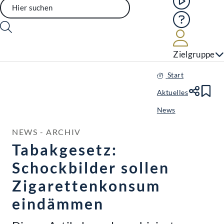
Hilfe
Benutze
Zielgruppe
Start
Aktuelles
Te
Le
News
NEWS - ARCHIV
Tabakgesetz:
Schockbilder sollen
Zigarettenkonsum
eindämmen