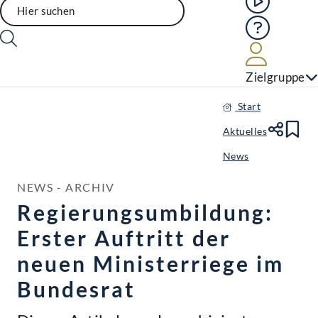
Hilfe
Benutze
Zielgruppe
Start
Aktuelles
Te
Le
News
NEWS - ARCHIV
Regierungsumbildung:
Erster Auftritt der
neuen Ministerriege im
Bundesrat