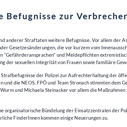
te Befugnisse zur Verbrech
und anderer Straftaten weitere Befugnisse. Vor allem der A
ender Gesetzesänderungen, die vor kurzem vom Innenausschu
n "Gefährderansprachen" und Meldepflichten extremistisc
g der sexuellen Integrität von Frauen sowie familiäre Gew
Strafbefugnisse der Polizei zur Aufrechterhaltung der öf
rünen und die NEOS. FPÖ und Team Stronach stimmten dem Ge
a Wurm und Michaela Steinacker vor allem die Maßnahmen 
ne organisatorische Bündelung der Einsatzzentralen der Pol
rliche FinderInnen kommen einige Neuerungen zu.