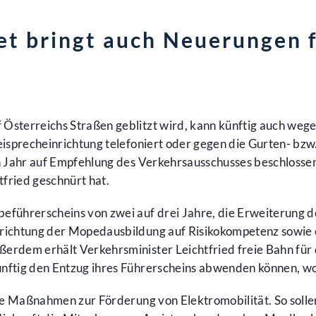
et bringt auch Neuerungen f
Österreichs Straßen geblitzt wird, kann künftig auch weg
eisprecheinrichtung telefoniert oder gegen die Gurten- bzw
n Jahr auf Empfehlung des Verkehrsausschusses beschlosse
tfried geschnürt hat.
eführerscheins von zwei auf drei Jahre, die Erweiterung d
ichtung der Mopedausbildung auf Risikokompetenz sowie ein
erdem erhält Verkehrsminister Leichtfried freie Bahn für
ftig den Entzug ihres Führerscheins abwenden können, wobei
rse Maßnahmen zur Förderung von Elektromobilität. So solle