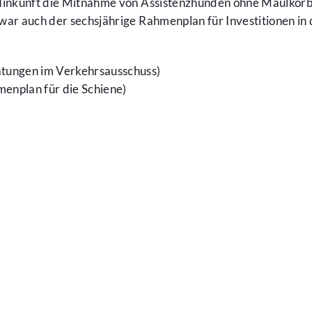
 Hinkunft die Mitnahme von Assistenzhunden ohne Maulkorb
ar auch der sechsjährige Rahmenplan für Investitionen in 
tungen im Verkehrsausschuss)
enplan für die Schiene)