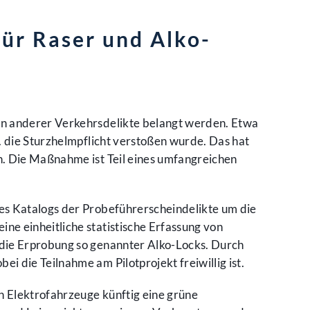
ür Raser und Alko-
en anderer Verkehrsdelikte belangt werden. Etwa
. die Sturzhelmpflicht verstoßen wurde. Das hat
n. Die Maßnahme ist Teil eines umfangreichen
es Katalogs der Probeführerscheindelikte um die
e einheitliche statistische Erfassung von
 die Erprobung so genannter Alko-Locks. Durch
 die Teilnahme am Pilotprojekt freiwillig ist.
n Elektrofahrzeuge künftig eine grüne