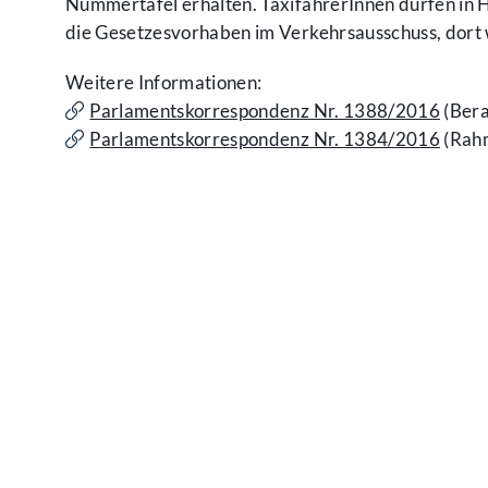
Nummertafel erhalten. TaxifahrerInnen dürfen in
die Gesetzesvorhaben im Verkehrsausschuss, dort w
Weitere Informationen:
Parlamentskorrespondenz Nr. 1388/2016
(Bera
Parlamentskorrespondenz Nr. 1384/2016
(Rahm
Kontakt