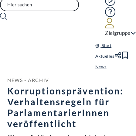
Hilfe
Benutze
Zielgruppe
Start
Aktuelles
Te
Le
News
NEWS - ARCHIV
Korruptionsprävention:
Verhaltensregeln für
ParlamentarierInnen
veröffentlicht