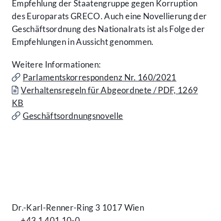
Empfehlung der Staatengruppe gegen Korruption
des Europarats GRECO. Auch eine Novellierung der
Geschäftsordnung des Nationalrats ist als Folge der
Empfehlungen in Aussicht genommen.
Weitere Informationen:
Parlamentskorrespondenz Nr. 160/2021
Verhaltensregeln für Abgeordnete / PDF, 1269
KB
Geschäftsordnungsnovelle
Kontakt
Dr.-Karl-Renner-Ring 3 1017 Wien
+43 1 401 10-0