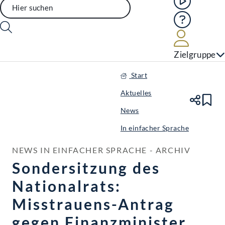
Hilfe
Benutze
Zielgruppe
Start
Aktuelles
Te
Le
News
In einfacher Sprache
NEWS IN EINFACHER SPRACHE - ARCHIV
Sondersitzung des
Nationalrats:
Misstrauens-Antrag
gegen Finanzminister