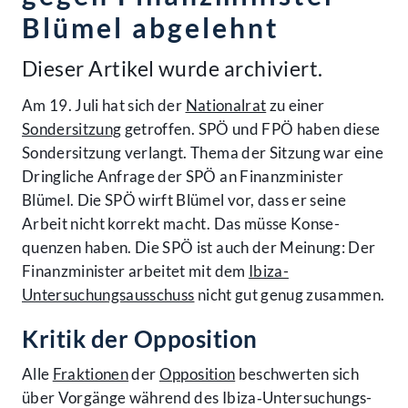
Blümel abgelehnt
Dieser Artikel wurde archiviert.
Am 19. Juli hat sich der
Nationalrat
zu einer
Sondersitzung
getroffen. SPÖ und FPÖ haben diese
Sonder­sitzung verlangt. Thema der Sitzung war eine
Dringliche Anfrage der SPÖ an Finanz­minister
Blümel. Die SPÖ wirft Blümel vor, dass er seine
Arbeit nicht korrekt macht. Das müsse Konse­
quenzen haben. Die SPÖ ist auch der Meinung: Der
Finanz­minister arbeitet mit dem
Ibiza-
Untersuchungsausschuss
nicht gut genug zusammen.
Kritik der Opposition
Alle
Fraktionen
der
Opposition
beschwerten sich
über Vorgänge während des Ibiza‑Unter­suchungs­