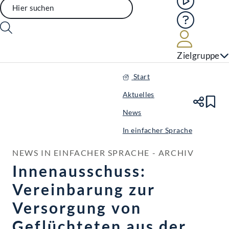
Hilfe
Benutze
Zielgruppe
Start
Aktuelles
Te
Le
News
In einfacher Sprache
NEWS IN EINFACHER SPRACHE - ARCHIV
Innenausschuss:
Vereinbarung zur
Versorgung von
Geflüchteten aus der