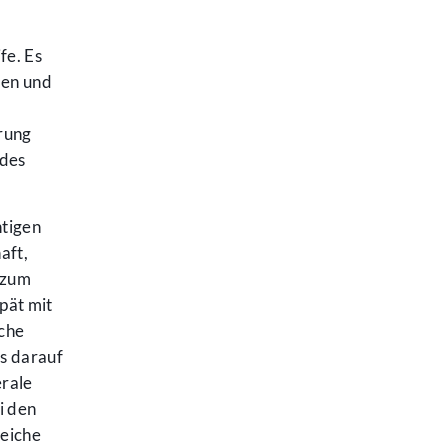
fe. Es
den und
erung
 des
tigen
aft,
 zum
pät mit
iche
s darauf
erale
i den
weiche