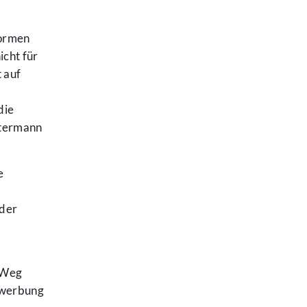
normen
icht für
 auf
die
ttermann
e
oder
r Weg
enwerbung