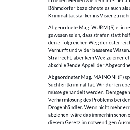
in neuen Medien wie dem Internet a
Böhmdorfer bezeichnete es auch als s
Kriminalität stärker ins Visier zu ne
Abgeordnete Mag. WURM (S) erinnerte
gewesen seien, dass strafen statt hel
den erfolgreichen Weg der österreic
Vernunft und wider besseres Wissen. 
Strafrecht, aber kein Weg zu einer ef
abschließende Appell der Abgeordn
Abgeordneter Mag. MAINONI (F) spr
Suchtgiftkriminalität. Wir dürfen üb
müsse gehandelt werden. Demgegenüb
Verharmlosung des Problems bei den
Drogenhändler. Wenn nicht mehr erre
abziehen, wäre das immerhin schon ei
diesem Gesetz im notwendigen Aus