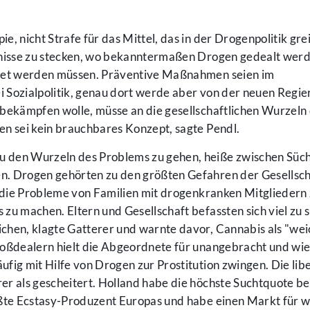
, nicht Strafe für das Mittel, das in der Drogenpolitik grei
ngnisse zu stecken, wo bekanntermaßen Drogen gedealt wer
htet werden müssen. Präventive Maßnahmen seien im
ei Sozialpolitik, genau dort werde aber von der neuen Regi
 bekämpfen wolle, müsse an die gesellschaftlichen Wurzeln
en sei kein brauchbares Konzept, sagte Pendl.
 den Wurzeln des Problems zu gehen, heiße zwischen Süch
n. Drogen gehörten zu den größten Gefahren der Gesellsch
s, die Probleme von Familien mit drogenkranken Mitgliedern
zu machen. Eltern und Gesellschaft befassten sich viel zu s
chen, klagte Gatterer und warnte davor, Cannabis als "we
roßdealern hielt die Abgeordnete für unangebracht und wie
fig mit Hilfe von Drogen zur Prostitution zwingen. Die lib
rer als gescheitert. Holland habe die höchste Suchtquote be
ößte Ecstasy-Produzent Europas und habe einen Markt für 