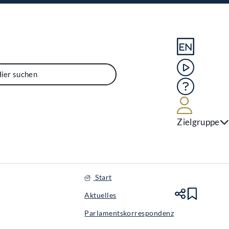
Sprache En
Mediathek
Hilfe
Benutze
Zielgruppe
Start
Aktuelles
Teile
Lesez
Parlamentskorrespondenz