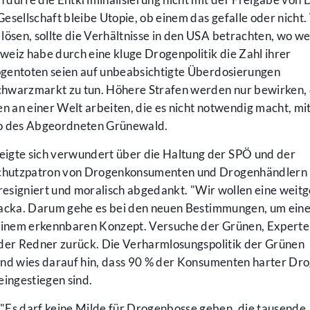
esellschaft bleibe Utopie, ob einem das gefalle oder nicht
lösen, sollte die Verhältnisse in den USA betrachten, wo we
eiz habe durch eine kluge Drogenpolitik die Zahl ihrer
ogentoten seien auf unbeabsichtigte Überdosierungen
chwarzmarkt zu tun. Höhere Strafen werden nur bewirken, 
en an einer Welt arbeiten, die es nicht notwendig macht, m
edo des Abgeordneten Grünewald.
gte sich verwundert über die Haltung der SPÖ und der
chutzpatron von Drogenkonsumenten und Drogenhändlern
 resigniert und moralisch abgedankt. "Wir wollen eine weit
kacka. Darum gehe es bei den neuen Bestimmungen, um ein
 einem erkennbaren Konzept. Versuche der Grünen, Experten
 der Redner zurück. Die Verharmlosungspolitik der Grünen
und wies darauf hin, dass 90 % der Konsumenten harter Dr
eingestiegen sind.
s darf keine Milde für Drogenbosse geben, die tausende