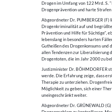
Drogen im Umfang von 122 Mrd. S. "Ho
Drogenprävention und harte Strafen 
Abgeordneter Dr. PUMBERGER (F) li
Drogenkriminalität auf und begrüßte
Prävention und Hilfe für Süchtige", 
lebenslang in besonders harten Fäll
Gutheißen des Drogenkonsums und die
allen Tendenzen zur Liberalisierung 
Drogentoten, die im Jahr 2000 zu be
Justizminister Dr. BÖHMDORFER stell
werde. Die Erfahrung zeige, dass erst
Therapie zu unterziehen. Drogenfreie
Möglichkeit zu geben, sich einer Ther
uneingeschränkt weiter.
Abgeordneter Dr. GRÜNEWALD (G) hie
Drogenproblem zu kontrollieren. Man