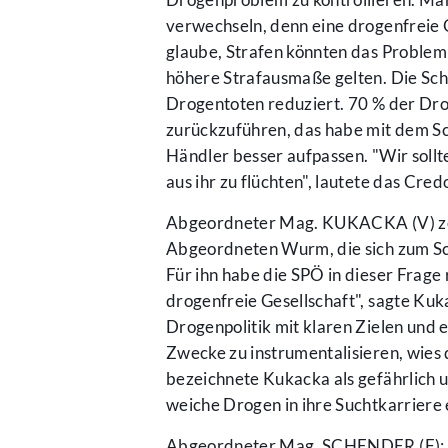
verwechseln, denn eine drogenfreie G
glaube, Strafen könnten das Problem 
höhere Strafausmaße gelten. Die Schw
Drogentoten reduziert. 70 % der Dr
zurückzuführen, das habe mit dem S
Händler besser aufpassen. "Wir sollt
aus ihr zu flüchten", lautete das Cr
Abgeordneter Mag. KUKACKA (V) zei
Abgeordneten Wurm, die sich zum S
Für ihn habe die SPÖ in dieser Frage
drogenfreie Gesellschaft", sagte Ku
Drogenpolitik mit klaren Zielen und
Zwecke zu instrumentalisieren, wies
bezeichnete Kukacka als gefährlich 
weiche Drogen in ihre Suchtkarriere 
Abgeordneter Mag. SCHENDER (F): "E