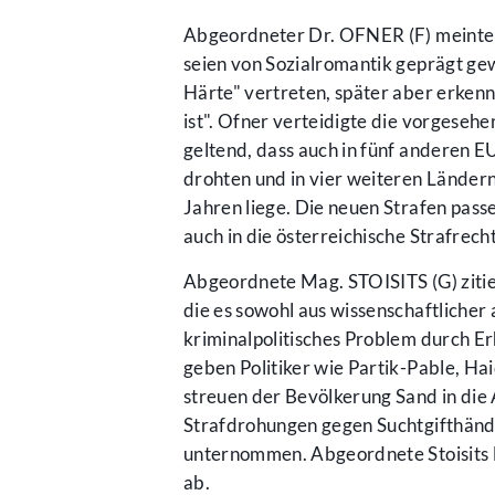
Abgeordneter Dr. OFNER (F) meinte
seien von Sozialromantik geprägt gewe
Härte" vertreten, später aber erkenn
ist". Ofner verteidigte die vorgese
geltend, dass auch in fünf anderen 
drohten und in vier weiteren Ländern
Jahren liege. Die neuen Strafen pass
auch in die österreichische Strafrech
Abgeordnete Mag. STOISITS (G) ziti
die es sowohl aus wissenschaftlicher a
kriminalpolitisches Problem durch E
geben Politiker wie Partik-Pable, 
streuen der Bevölkerung Sand in die
Strafdrohungen gegen Suchtgifthänd
unternommen. Abgeordnete Stoisits 
ab.