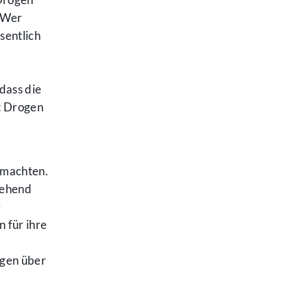
. Wer
sentlich
dass die
it Drogen
 machten.
gehend
e
 für ihre
ogen über