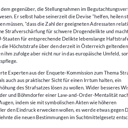
 dem gegenüber, die Stellungnahmen im Begutachtungsver
sen. Er selbst habe seinerzeit die Devise "helfen, heilen s
en müssen, "dass die Zahl der geeigneten Adressaten relati
hene Strafverschärfung für schwere Drogendelikte und mach
EU-Staaten für entsprechende Delikte lebenslange Haftstraf
 die Höchststrafe über den derzeit in Österreich geltende
en ihm zufolge aber nicht nur in das europäische Umfeld, s
tspflege.
erte Experten aus der Enquete-Kommission zum Thema Stra
ls auch aus praktischer Sicht für einen Irrtum halten, ein
rhöhung des Strafsatzes lösen zu wollen. Wider besseres Wi
Haider und Böhmdorfer einer Law-and-Order-Mentalität nac
 Augen, indem sie mit symbolischen Akten wie höheren
ler den Eindruck erwecken wollen, es werde etwas gegen 
lehnte die neuen Bestimmungen im Suchtmittelgesetz ents