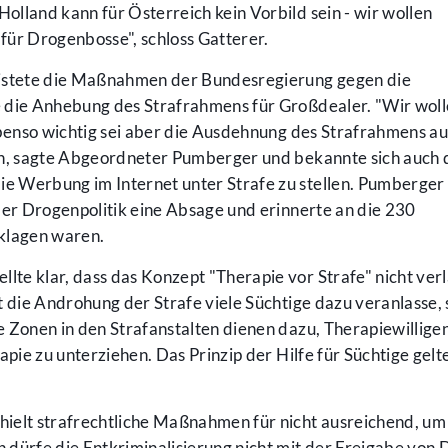
lland kann für Österreich kein Vorbild sein - wir wollen
für Drogenbosse", schloss Gatterer.
stete die Maßnahmen der Bundesregierung gegen die
 die Anhebung des Strafrahmens für Großdealer. "Wir wol
ebenso wichtig sei aber die Ausdehnung des Strafrahmens au
en, sagte Abgeordneter Pumberger und bekannte sich auch 
 Werbung im Internet unter Strafe zu stellen. Pumberger 
der Drogenpolitik eine Absage und erinnerte an die 230
klagen waren.
te klar, dass das Konzept "Therapie vor Strafe" nicht ver
 die Androhung der Strafe viele Süchtige dazu veranlasse, 
 Zonen in den Strafanstalten dienen dazu, Therapiewilligen
apie zu unterziehen. Das Prinzip der Hilfe für Süchtige gelt
lt strafrechtliche Maßnahmen für nicht ausreichend, um
 dürfe die Entkriminalisierung nicht mit der Freigabe von