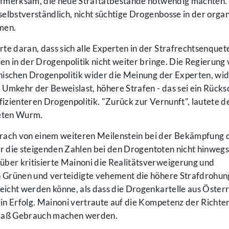
ufmerksam, die neue Straftatbestände notwendig machten.
elbstverständlich, nicht süchtige Drogenbosse in der organ
hmen.
 daran, dass sich alle Experten in der Strafrechtsenquete
fen in der Drogenpolitik nicht weiter bringe. Die Regierung 
hischen Drogenpolitik wider die Meinung der Experten, wid
Umkehr der Beweislast, höhere Strafen - das sei ein Rücksc
fizienteren Drogenpolitik. "Zurück zur Vernunft", lautete d
eten Wurm.
ach von einem weiteren Meilenstein bei der Bekämpfung 
er die steigenden Zahlen bei den Drogentoten nicht hinwegs
er kritisierte Mainoni die Realitätsverweigerung und
 Grünen und verteidigte vehement die höhere Strafdrohun
icht werden könne, als dass die Drogenkartelle aus Österr
n Erfolg. Mainoni vertraute auf die Kompetenz der Richter
maß Gebrauch machen werden.