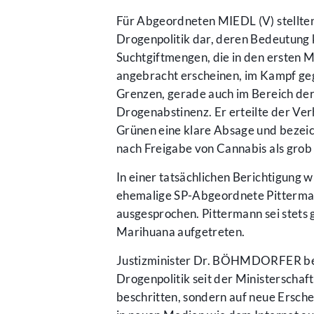
Für Abgeordneten MIEDL (V) stellten
Drogenpolitik dar, deren Bedeutung
Suchtgiftmengen, die in den ersten M
angebracht erscheinen, im Kampf geg
Grenzen, gerade auch im Bereich der
Drogenabstinenz. Er erteilte der V
Grünen eine klare Absage und bezei
nach Freigabe von Cannabis als grob 
In einer tatsächlichen Berichtigung 
ehemalige SP-Abgeordnete Pitterman
ausgesprochen. Pittermann sei stets 
Marihuana aufgetreten.
Justizminister Dr. BÖHMDORFER beri
Drogenpolitik seit der Ministerschaf
beschritten, sondern auf neue Ersch