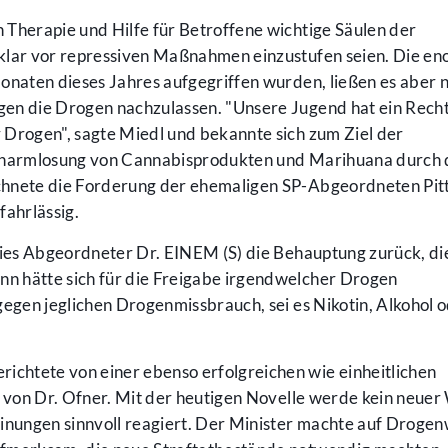
 Therapie und Hilfe für Betroffene wichtige Säulen der
 klar vor repressiven Maßnahmen einzustufen seien. Die e
onaten dieses Jahres aufgegriffen wurden, ließen es aber n
en die Drogen nachzulassen. "Unsere Jugend hat ein Recht
 Drogen", sagte Miedl und bekannte sich zum Ziel der
erharmlosung von Cannabisprodukten und Marihuana durch 
chnete die Forderung der ehemaligen SP-Abgeordneten Pi
fahrlässig.
wies Abgeordneter Dr. EINEM (S) die Behauptung zurück, di
n hätte sich für die Freigabe irgendwelcher Drogen
gegen jeglichen Drogenmissbrauch, sei es Nikotin, Alkohol 
chtete von einer ebenso erfolgreichen wie einheitlichen
t von Dr. Ofner. Mit der heutigen Novelle werde kein neue
einungen sinnvoll reagiert. Der Minister machte auf Drog