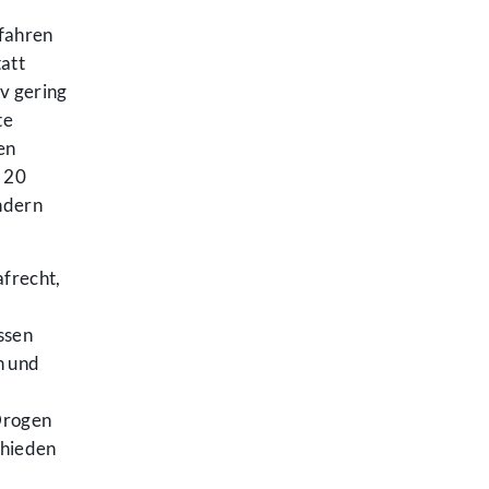
fahren
tatt
v gering
te
en
n 20
ondern
frecht,
ssen
h und
Drogen
chieden