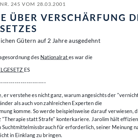
. 245 VOM 28.03.2001
TE ÜBER VERSCHÄRFUNG D
SETZES
lichen Gütern auf 2 Jahre ausgedehnt
 Tagesordnung des
Nationalrat
es war die
ELGESETZ
ES
------------------------
 er verstehe es nicht ganz, warum angesichts der "vernic
änder als auch von zahlreichen Experten die
mung komme. So werde beispielsweise darauf verwiesen, d
Therapie statt Strafe" konterkariere. Jarolim hält effizie
chtmittelmissbrauch für erforderlich, seiner Meinung na
cht in Einklang zu bringen.