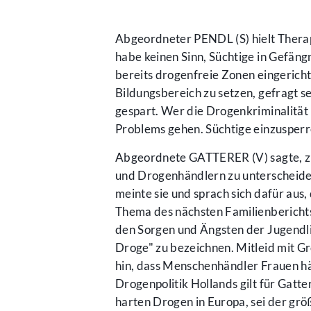
Abgeordneter PENDL (S) hielt Therapie
habe keinen Sinn, Süchtige in Gefä
bereits drogenfreie Zonen eingeric
Bildungsbereich zu setzen, gefragt s
gespart. Wer die Drogenkriminalität
Problems gehen. Süchtige einzusperr
Abgeordnete GATTERER (V) sagte, zu
und Drogenhändlern zu unterscheide
meinte sie und sprach sich dafür au
Thema des nächsten Familienberichts 
den Sorgen und Ängsten der Jugendli
Droge" zu bezeichnen. Mitleid mit G
hin, dass Menschenhändler Frauen häu
Drogenpolitik Hollands gilt für Gatte
harten Drogen in Europa, sei der gr