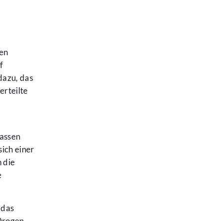
len
f
dazu, das
erteilte
lassen
sich einer
 die
e
 das
 Drogen