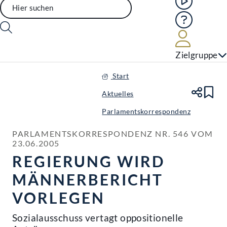
Hilfe
Benutze
Zielgruppe
Start
Aktuelles
Te
Le
Parlamentskorrespondenz
PARLAMENTSKORRESPONDENZ NR. 546 VOM 
23.06.2005
REGIERUNG WIRD
MÄNNERBERICHT
VORLEGEN
Sozialausschuss vertagt oppositionelle