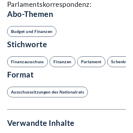
Parlamentskorrespondenz:
Abo-Themen
Budget und Finanzen
Stichworte
Finanzausschuss
Finanzen
Parlament
Schenkung
Format
Ausschusssitzungen des Nationalrats
Verwandte Inhalte